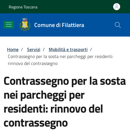
Salta al contenuto principale
Skip to footer content
Regione Toscana
Comune di Filattiera
Briciole di pane
Home
/
Servizi
/
Mobilità e trasporti
/
Contrassegno per la sosta nei parcheggi per residenti:
rinnovo del contrassegno
Contrassegno per la sosta
nei parcheggi per
residenti: rinnovo del
contrassegno