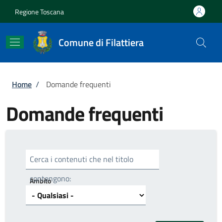
Salta al contenuto principale
Skip to footer content
Regione Toscana
Comune di Filattiera
Briciole di pane
Home
/
Domande frequenti
Domande frequenti
Cerca i contenuti che nel titolo
contengono:
Ambito