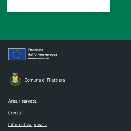
Comune di Filattiera
Footer menu
Area riservata
Crediti
Informativa privacy