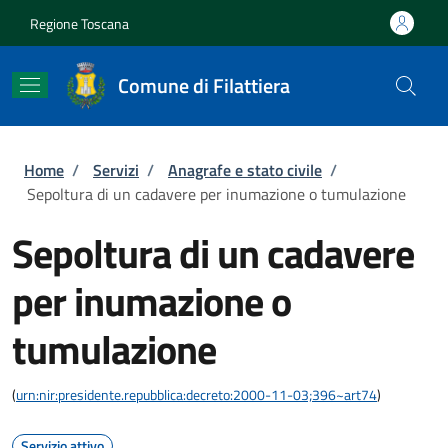
Salta al contenuto principale
Skip to footer content
Regione Toscana
Comune di Filattiera
Briciole di pane
Home
/
Servizi
/
Anagrafe e stato civile
/
Sepoltura di un cadavere per inumazione o tumulazione
Sepoltura di un cadavere
per inumazione o
tumulazione
(
urn:nir:presidente.repubblica:decreto:2000-11-03;396~art74
)
Servizio attivo