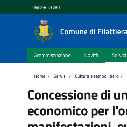
Salta al contenuto principale
Skip to footer content
Regione Toscana
Comune di Filattier
Amministrazione
Novità
Servizi
Briciole di pane
Home
/
Servizi
/
Cultura e tempo libero
/
Concessione di un
economico per l'o
manifestazioni, ev