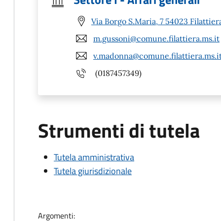
Via Borgo S.Maria, 7 54023 Filattier
m.gussoni@comune.filattiera.ms.it
v.madonna@comune.filattiera.ms.i
(0187457349)
Strumenti di tutela
Tutela amministrativa
Tutela giurisdizionale
Argomenti: