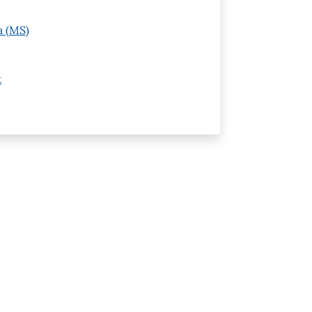
a (MS)
t