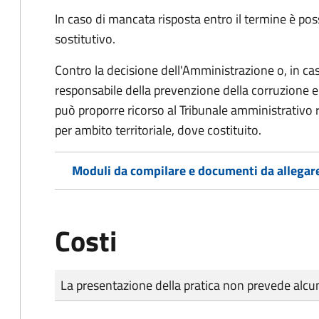
In caso di mancata risposta entro il termine è poss
sostitutivo.
Contro la decisione dell'Amministrazione o, in ca
responsabile della prevenzione della corruzione e 
può proporre ricorso al Tribunale amministrativo 
per ambito territoriale, dove costituito.
Moduli da compilare e documenti da allegar
Costi
Tipo di pagamento
Importo
La presentazione della pratica non prevede al