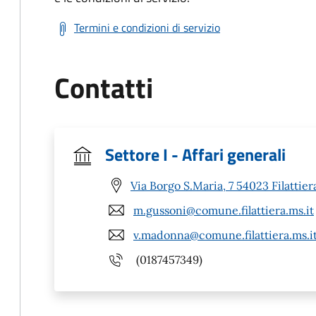
Termini e condizioni di servizio
Contatti
Settore I - Affari generali
Via Borgo S.Maria, 7 54023 Filattier
m.gussoni@comune.filattiera.ms.it
v.madonna@comune.filattiera.ms.i
(0187457349)