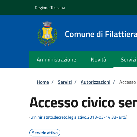
Salta al contenuto principale
Skip to footer content
Regione Toscana
Comune di Filattier
Amministrazione
Novità
Servizi
Briciole di pane
Home
/
Servizi
/
Autorizzazioni
/
Accesso 
Accesso civico se
(
urn:nir:stato:decreto.legislativo:2013-03-14;33~art5
)
Servizio attivo