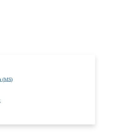
a (MS)
t