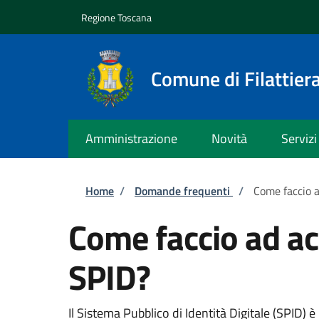
Salta al contenuto principale
Skip to footer content
Regione Toscana
Comune di Filattier
Amministrazione
Novità
Servizi
Briciole di pane
Home
/
Domande frequenti
/
Come faccio a
Come faccio ad ac
SPID?
Il Sistema Pubblico di Identità Digitale (SPID)