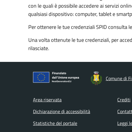
con le quali è possibile accedere ai servizi onl
qualsiasi dispositivo: computer, tablet e smart
Per ottenere le tue credenziali SPID consulta l
Una volta ottenute le tue credenziali, per acced
rilasciate.
Comune di Fi
Footer menu
Area riservata
Crediti
Dichiarazione di accessibilità
Contatt
Statistiche del portale
Leggi l