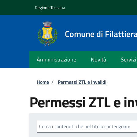
Salta al contenuto principale
Skip to footer content
Regione Toscana
Comune di Filattier
Amministrazione
Novità
Servizi
Briciole di pane
Home
/
Permessi ZTL e invalidi
Permessi ZTL e in
Cerca i contenuti che nel titolo contengono: