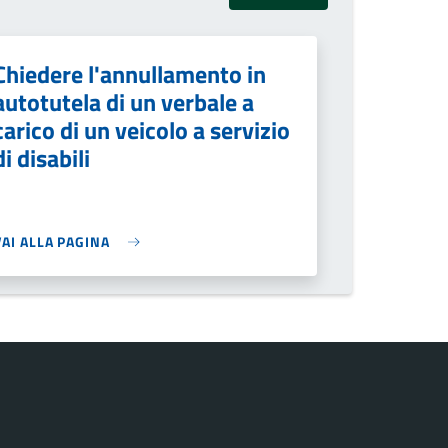
Chiedere l'annullamento in
autotutela di un verbale a
carico di un veicolo a servizio
di disabili
VAI ALLA PAGINA