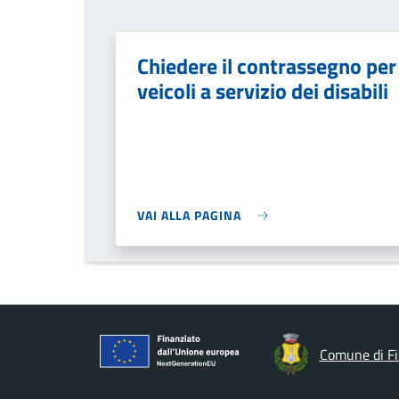
Chiedere il contrassegno per
veicoli a servizio dei disabili
VAI ALLA PAGINA
Comune di Fi