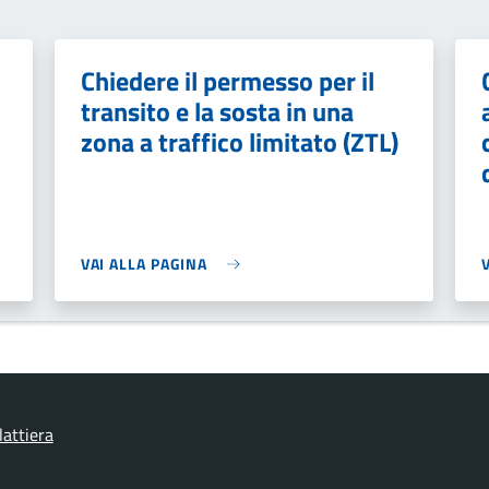
Chiedere il permesso per il
transito e la sosta in una
zona a traffico limitato (ZTL)
VAI ALLA PAGINA
lattiera