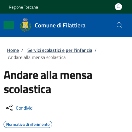
Salta al contenuto principale
Skip to footer content
Regione Toscana
Comune di Filattiera
Briciole di pane
Home
/
Servizi scolastici e per l'infanzia
/
Andare alla mensa scolastica
Andare alla mensa
scolastica
Condividi
Normativa di riferimento