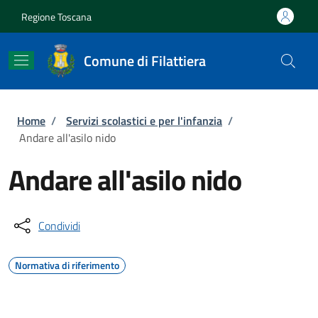
Salta al contenuto principale
Skip to footer content
Regione Toscana
Comune di Filattiera
Briciole di pane
Home
/
Servizi scolastici e per l'infanzia
/
Andare all'asilo nido
Andare all'asilo nido
Condividi
Normativa di riferimento