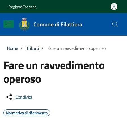
Salta al contenuto principale
Skip to footer content
Regione Toscana
Comune di Filattiera
Briciole di pane
Home
/
Tributi
/
Fare un ravvedimento operoso
Fare un ravvedimento
operoso
Condividi
Normativa di riferimento