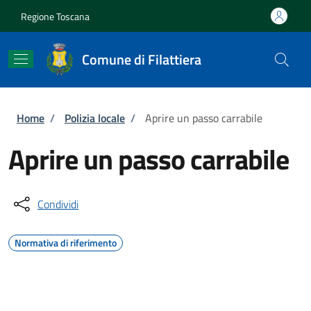
Salta al contenuto principale
Skip to footer content
Regione Toscana
Comune di Filattiera
Briciole di pane
Home
/
Polizia locale
/
Aprire un passo carrabile
Aprire un passo carrabile
Condividi
Normativa di riferimento