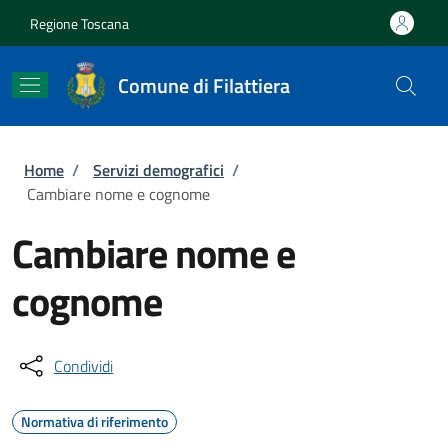
Salta al contenuto principale
Skip to footer content
Regione Toscana
Comune di Filattiera
Briciole di pane
Home
/
Servizi demografici
/
Cambiare nome e cognome
Cambiare nome e
cognome
Condividi
Normativa di riferimento