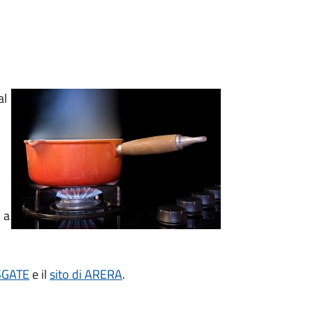
al
 a
 SGATE
e il
sito di ARERA
.