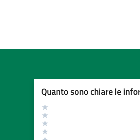
Quanto sono chiare le info
Valutazione
Valuta 5 stelle su 5
Valuta 4 stelle su 5
Valuta 3 stelle su 5
Valuta 2 stelle su 5
Valuta 1 stelle su 5