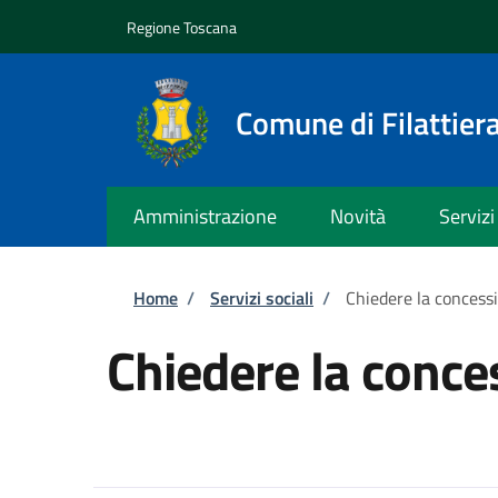
Salta al contenuto principale
Skip to footer content
Regione Toscana
Comune di Filattier
Amministrazione
Novità
Servizi
Briciole di pane
Home
/
Servizi sociali
/
Chiedere la concess
Chiedere la conce