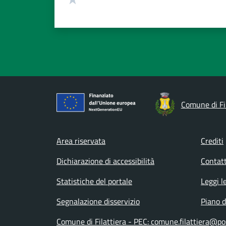
Comune di Fi
Footer menu
Area riservata
Crediti
Dichiarazione di accessibilità
Contatt
Statistiche del portale
Leggi l
Segnalazione disservizio
Piano d
Comune di Filattiera - PEC: comune.filattiera@pos