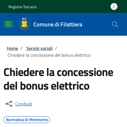
Salta al contenuto principale
Skip to footer content
Regione Toscana
Comune di Filattiera
Briciole di pane
Home
/
Servizi sociali
/
Chiedere la concessione del bonus elettrico
Chiedere la concessione
del bonus elettrico
Condividi
Normativa di riferimento